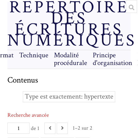
RÉPERTOIRE
DES
ÉCRITURES
NUMÉRIQUES
rmat
Technique
Modalité
Principe
procédurale
d'organisation
Contenus
Type est exactement
hypertexte
Recherche avancée
1–2 sur 2
de 1