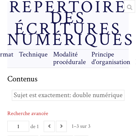
RÉPERTOIRE
DES
ÉCRITURES
NUMÉRIQUES
rmat
Technique
Modalité
Principe
procédurale
d'organisation
Contenus
Sujet est exactement
double numérique
Recherche avancée
1–3 sur 3
de 1