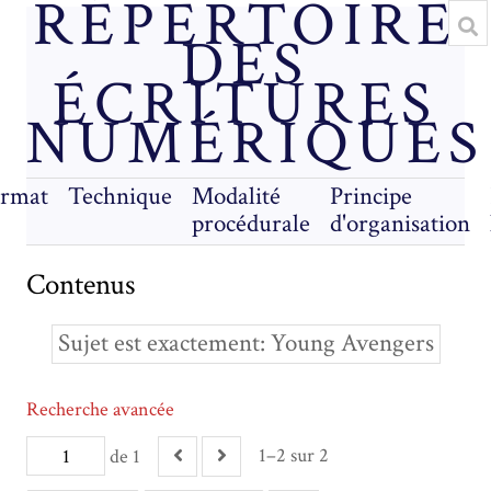
RÉPERTOIRE
DES
ÉCRITURES
NUMÉRIQUES
rmat
Technique
Modalité
Principe
procédurale
d'organisation
Contenus
Sujet est exactement
Young Avengers
Recherche avancée
1–2 sur 2
de 1