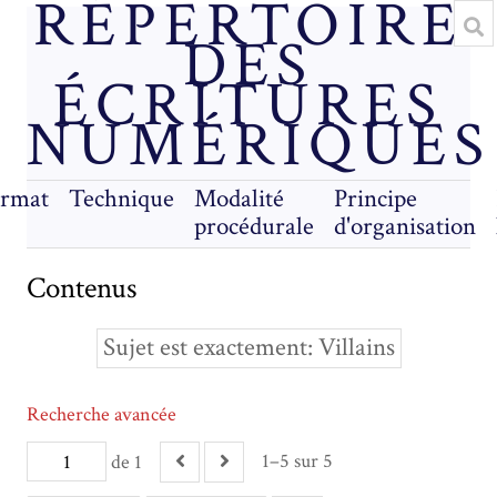
RÉPERTOIRE
DES
ÉCRITURES
NUMÉRIQUES
rmat
Technique
Modalité
Principe
procédurale
d'organisation
Contenus
Sujet est exactement
Villains
Recherche avancée
1–5 sur 5
de 1