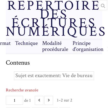
RÉPERTOIRE
DES
ÉCRITURES
NUMÉRIQUES
rmat
Technique
Modalité
Principe
procédurale
d'organisation
Contenus
Sujet est exactement
Vie de bureau
Recherche avancée
1–2 sur 2
de 1