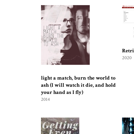
Retr
2020
light a match, burn the world to
ash (I will watch it die, and hold
your hand as I fly)
2014