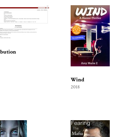
ibution
Wind
2018