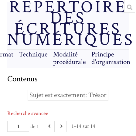
RÉPERTOIRE
DES
ÉCRITURES
NUMÉRIQUES
rmat
Technique
Modalité
Principe
procédurale
d'organisation
Contenus
Sujet est exactement
Trésor
Recherche avancée
1–14 sur 14
de 1