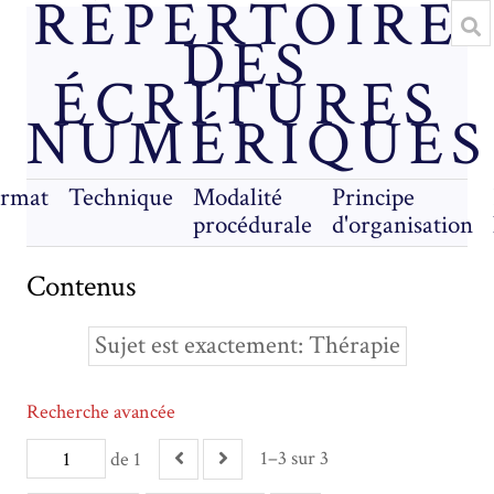
RÉPERTOIRE
DES
ÉCRITURES
NUMÉRIQUES
rmat
Technique
Modalité
Principe
procédurale
d'organisation
Contenus
Sujet est exactement
Thérapie
Recherche avancée
1–3 sur 3
de 1