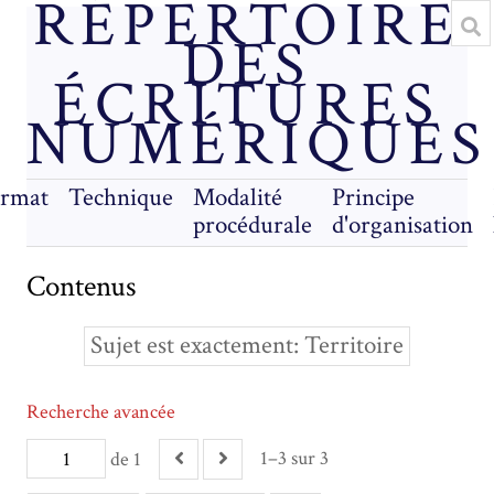
RÉPERTOIRE
DES
ÉCRITURES
NUMÉRIQUES
rmat
Technique
Modalité
Principe
procédurale
d'organisation
Contenus
Sujet est exactement
Territoire
Recherche avancée
1–3 sur 3
de 1