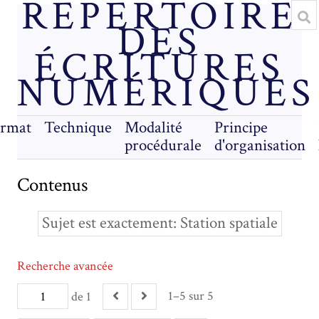
RÉPERTOIRE
DES
ÉCRITURES
NUMÉRIQUES
rmat
Technique
Modalité
Principe
procédurale
d'organisation
Contenus
Sujet est exactement
Station spatiale
Recherche avancée
1–5 sur 5
de 1