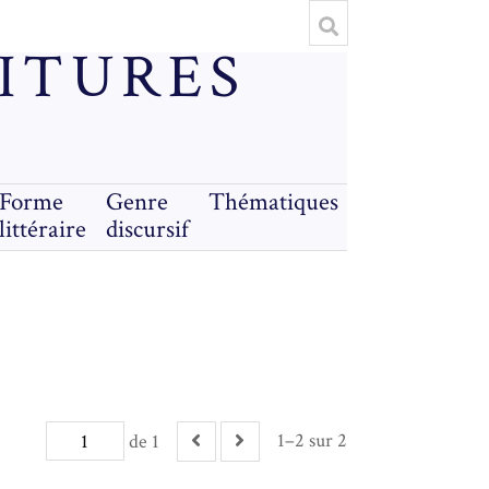
RITURES
Forme
Genre
Thématiques
littéraire
discursif
1–2 sur 2
de 1