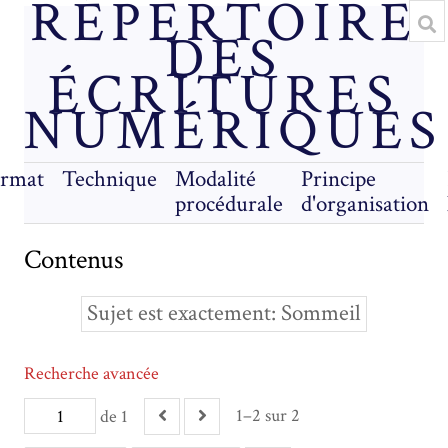
RÉPERTOIRE
DES
ÉCRITURES
NUMÉRIQUES
rmat
Technique
Modalité
Principe
procédurale
d'organisation
Contenus
Sujet est exactement
Sommeil
Recherche avancée
1–2 sur 2
de 1