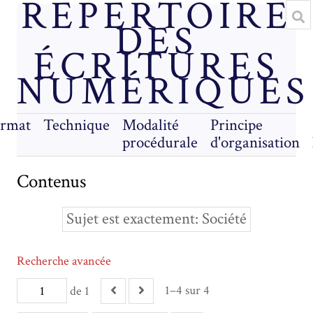
RÉPERTOIRE
DES
ÉCRITURES
NUMÉRIQUES
rmat
Technique
Modalité
Principe
procédurale
d'organisation
Contenus
Sujet est exactement
Société
Recherche avancée
1–4 sur 4
de 1