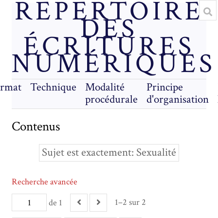
RÉPERTOIRE
DES
ÉCRITURES
NUMÉRIQUES
rmat
Technique
Modalité
Principe
procédurale
d'organisation
Contenus
Sujet est exactement
Sexualité
Recherche avancée
1–2 sur 2
de 1