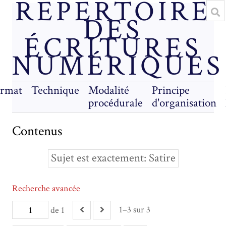
RÉPERTOIRE
DES
ÉCRITURES
NUMÉRIQUES
rmat
Technique
Modalité
Principe
procédurale
d'organisation
Contenus
Sujet est exactement
Satire
Recherche avancée
1–3 sur 3
de 1