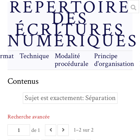
RÉPERTOIRE
DES
ÉCRITURES
NUMÉRIQUES
rmat
Technique
Modalité
Principe
procédurale
d'organisation
Contenus
Sujet est exactement
Séparation
Recherche avancée
1–2 sur 2
de 1