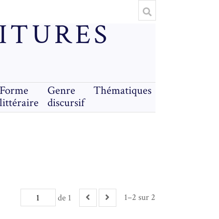
RITURES
Forme
Genre
Thématiques
littéraire
discursif
1–2 sur 2
de 1