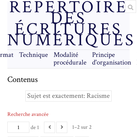
RÉPERTOIRE
DES
ÉCRITURES
NUMÉRIQUES
rmat
Technique
Modalité
Principe
procédurale
d'organisation
Contenus
Sujet est exactement
Racisme
Recherche avancée
1–2 sur 2
de 1