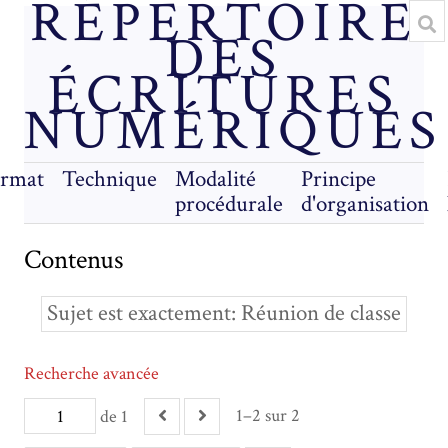
RÉPERTOIRE
DES
ÉCRITURES
NUMÉRIQUES
rmat
Technique
Modalité
Principe
procédurale
d'organisation
Contenus
Sujet est exactement
Réunion de classe
Recherche avancée
1–2 sur 2
de 1