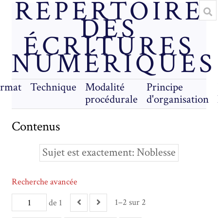
RÉPERTOIRE
DES
ÉCRITURES
NUMÉRIQUES
rmat
Technique
Modalité
Principe
procédurale
d'organisation
Contenus
Sujet est exactement
Noblesse
Recherche avancée
1–2 sur 2
de 1