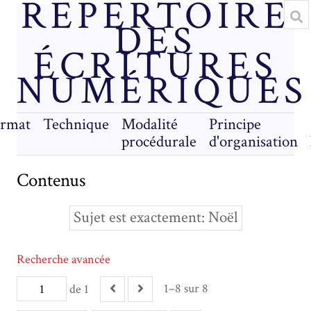
RÉPERTOIRE
DES
ÉCRITURES
NUMÉRIQUES
rmat
Technique
Modalité
Principe
procédurale
d'organisation
Contenus
Sujet est exactement
Noël
Recherche avancée
1–8 sur 8
de 1