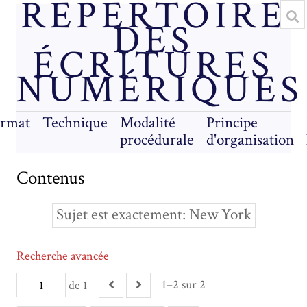
RÉPERTOIRE
DES
ÉCRITURES
NUMÉRIQUES
rmat
Technique
Modalité
Principe
procédurale
d'organisation
Contenus
Sujet est exactement
New York
Recherche avancée
1–2 sur 2
de 1