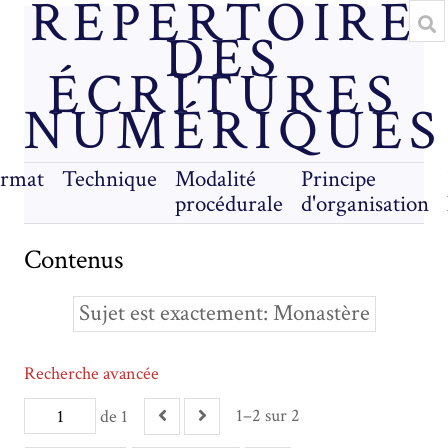
RÉPERTOIRE
DES
ÉCRITURES
NUMÉRIQUES
rmat
Technique
Modalité
Principe
procédurale
d'organisation
Contenus
Sujet est exactement
Monastère
Recherche avancée
1–2 sur 2
de 1