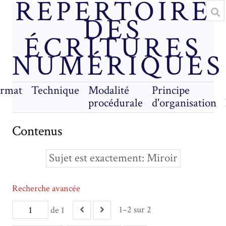
RÉPERTOIRE
DES
ÉCRITURES
NUMÉRIQUES
rmat
Technique
Modalité
Principe
procédurale
d'organisation
Contenus
Sujet est exactement
Miroir
Recherche avancée
1–2 sur 2
de 1