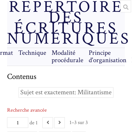
RÉPERTOIRE
DES
ÉCRITURES
NUMÉRIQUES
rmat
Technique
Modalité
Principe
procédurale
d'organisation
Contenus
Sujet est exactement
Militantisme
Recherche avancée
1–3 sur 3
de 1