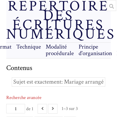
RÉPERTOIRE
DES
ÉCRITURES
NUMÉRIQUES
rmat
Technique
Modalité
Principe
procédurale
d'organisation
Contenus
Sujet est exactement
Mariage arrangé
Recherche avancée
1–3 sur 3
de 1