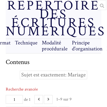
RÉPERTOIRE
DES
ÉCRITURES
NUMÉRIQUES
rmat
Technique
Modalité
Principe
procédurale
d'organisation
Contenus
Sujet est exactement
Mariage
Recherche avancée
1–9 sur 9
de 1