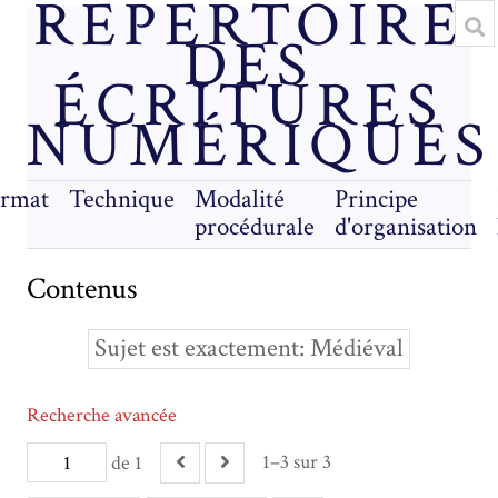
RÉPERTOIRE
DES
ÉCRITURES
NUMÉRIQUES
rmat
Technique
Modalité
Principe
procédurale
d'organisation
Contenus
Sujet est exactement
Médiéval
Recherche avancée
1–3 sur 3
de 1