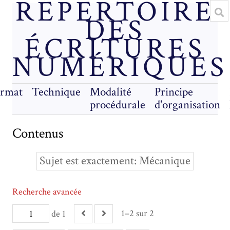
RÉPERTOIRE
DES
ÉCRITURES
NUMÉRIQUES
rmat
Technique
Modalité
Principe
procédurale
d'organisation
Contenus
Sujet est exactement
Mécanique
Recherche avancée
1–2 sur 2
de 1