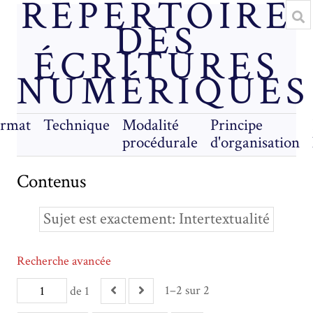
RÉPERTOIRE
DES
ÉCRITURES
NUMÉRIQUES
rmat
Technique
Modalité
Principe
procédurale
d'organisation
Contenus
Sujet est exactement
Intertextualité
Recherche avancée
1–2 sur 2
de 1