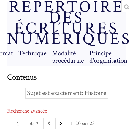
RÉPERTOIRE
DES
ÉCRITURES
NUMÉRIQUES
rmat
Technique
Modalité
Principe
procédurale
d'organisation
Contenus
Sujet est exactement
Histoire
Recherche avancée
1–20 sur 23
de 2