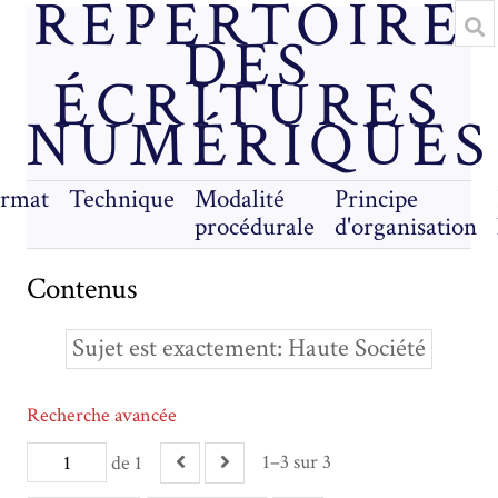
RÉPERTOIRE
DES
ÉCRITURES
NUMÉRIQUES
rmat
Technique
Modalité
Principe
procédurale
d'organisation
Contenus
Sujet est exactement
Haute Société
Recherche avancée
1–3 sur 3
de 1