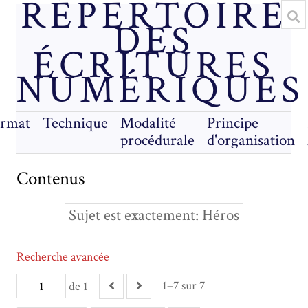
RÉPERTOIRE
DES
ÉCRITURES
NUMÉRIQUES
rmat
Technique
Modalité
Principe
procédurale
d'organisation
Contenus
Sujet est exactement
Héros
Recherche avancée
1–7 sur 7
de 1