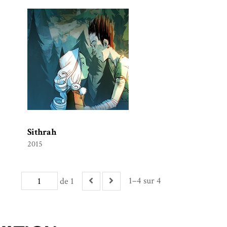
Sithrah
2015
1–4 sur 4
de 1