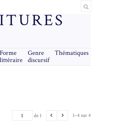
RITURES
Forme
Genre
Thématiques
littéraire
discursif
1–4 sur 4
de 1