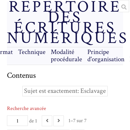
RÉPERTOIRE
DES
ÉCRITURES
NUMÉRIQUES
rmat
Technique
Modalité
Principe
procédurale
d'organisation
Contenus
Sujet est exactement
Esclavage
Recherche avancée
1–7 sur 7
de 1