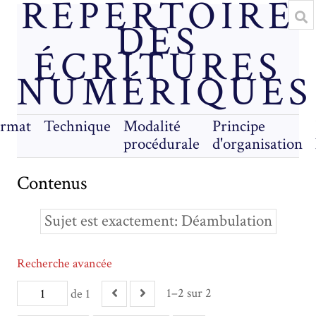
RÉPERTOIRE
DES
ÉCRITURES
NUMÉRIQUES
rmat
Technique
Modalité
Principe
procédurale
d'organisation
Contenus
Sujet est exactement
Déambulation
Recherche avancée
1–2 sur 2
de 1