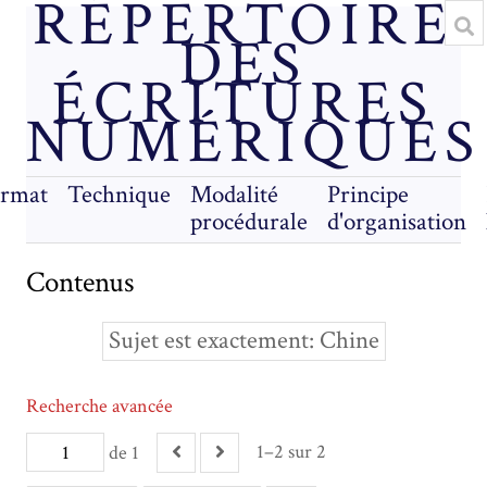
RÉPERTOIRE
DES
ÉCRITURES
NUMÉRIQUES
rmat
Technique
Modalité
Principe
procédurale
d'organisation
Contenus
Sujet est exactement
Chine
Recherche avancée
1–2 sur 2
de 1