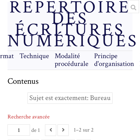
RÉPERTOIRE
DES
ÉCRITURES
NUMÉRIQUES
rmat
Technique
Modalité
Principe
procédurale
d'organisation
Contenus
Sujet est exactement
Bureau
Recherche avancée
1–2 sur 2
de 1