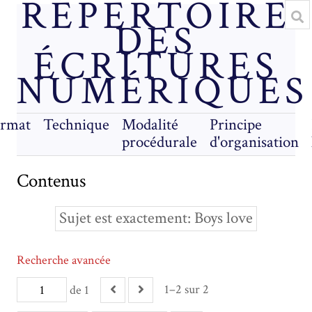
RÉPERTOIRE
DES
ÉCRITURES
NUMÉRIQUES
rmat
Technique
Modalité
Principe
procédurale
d'organisation
Contenus
Sujet est exactement
Boys love
Recherche avancée
1–2 sur 2
de 1