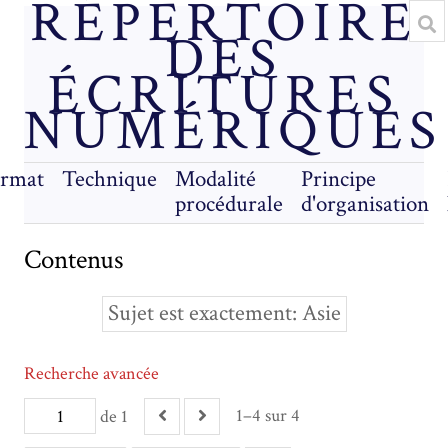
RÉPERTOIRE
DES
ÉCRITURES
NUMÉRIQUES
rmat
Technique
Modalité
Principe
procédurale
d'organisation
Contenus
Sujet est exactement
Asie
Recherche avancée
1–4 sur 4
de 1