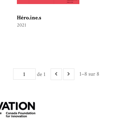
Héro.ine.s
2021
1–8 sur 8
de 1