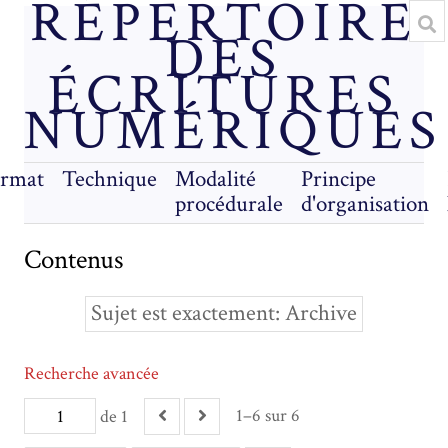
RÉPERTOIRE
DES
ÉCRITURES
NUMÉRIQUES
rmat
Technique
Modalité
Principe
procédurale
d'organisation
Contenus
Sujet est exactement
Archive
Recherche avancée
1–6 sur 6
de 1