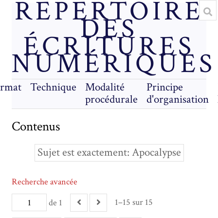
RÉPERTOIRE
DES
ÉCRITURES
NUMÉRIQUES
rmat
Technique
Modalité
Principe
procédurale
d'organisation
Contenus
Sujet est exactement
Apocalypse
Recherche avancée
1–15 sur 15
de 1