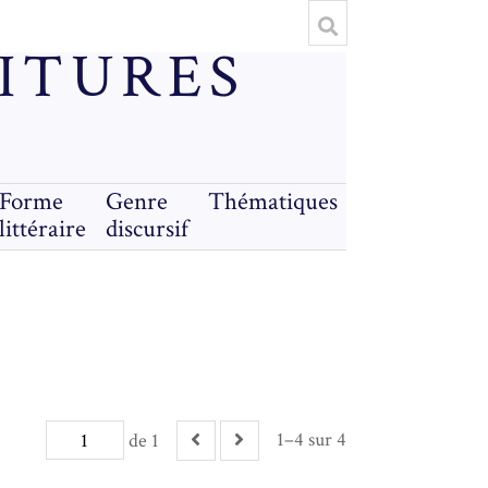
RITURES
Forme
Genre
Thématiques
littéraire
discursif
1–4 sur 4
de 1