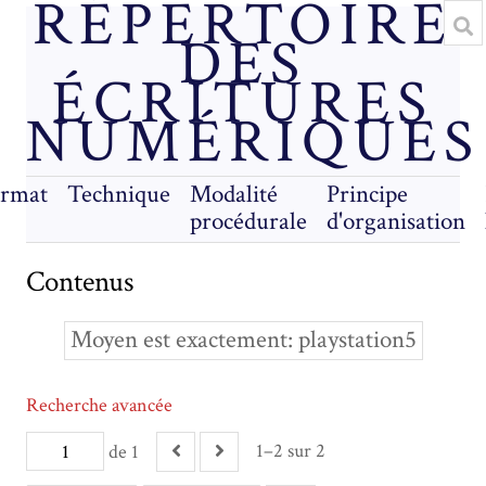
RÉPERTOIRE
DES
ÉCRITURES
NUMÉRIQUES
rmat
Technique
Modalité
Principe
procédurale
d'organisation
Contenus
Moyen est exactement
playstation5
Recherche avancée
1–2 sur 2
de 1