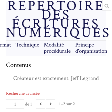
RÉPERTOIRE
DES
ÉCRITURES
NUMÉRIQUES
rmat
Technique
Modalité
Principe
procédurale
d'organisation
Contenus
Créateur est exactement
Jeff Legrand
Recherche avancée
1–2 sur 2
de 1