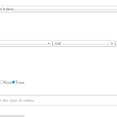
r la classe...
Créé
Non
Tous