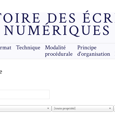
OIRE DES ÉC
NUMÉRIQUES
ormat
Technique
Modalité
Principe
procédurale
d'organisation
e
[toute propriété]