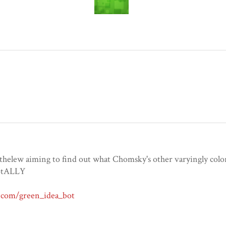
thelew aiming to find out what Chomsky's other varyingly colo
botALLY
r.com/green_idea_bot