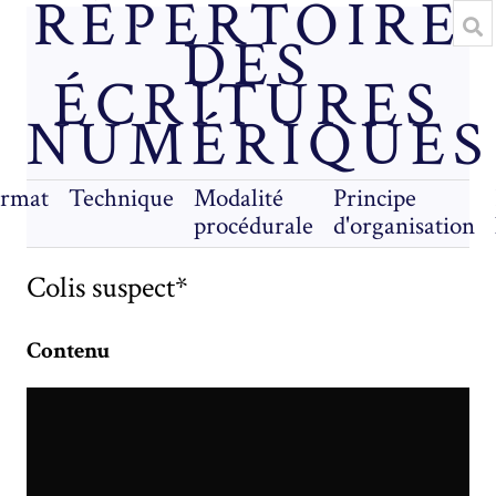
RÉPERTOIRE
DES
ÉCRITURES
NUMÉRIQUES
rmat
Technique
Modalité
Principe
procédurale
d'organisation
Colis suspect*
Contenu