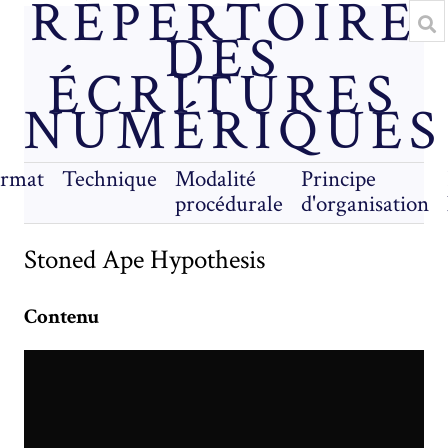
RÉPERTOIRE
DES
ÉCRITURES
NUMÉRIQUES
rmat
Technique
Modalité
Principe
procédurale
d'organisation
Stoned Ape Hypothesis
Contenu